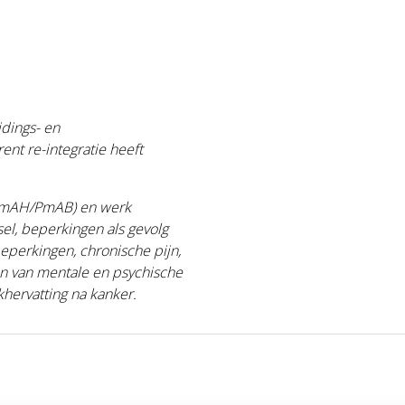
dings- en
ent re-integratie heeft
(PmAH/PmAB) en werk
l, beperkingen als gevolg
beperkingen, chronische pijn,
en van mentale en psychische
khervatting na kanker.