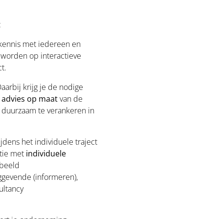
n:
 kennis met iedereen en
worden op interactieve
ct.
aarbij krijg je de nodige
l advies op maat
van de
 duurzaam te verankeren in
ijdens het individuele traject
tie met
individuele
rbeeld
nggevende (informeren),
ultancy