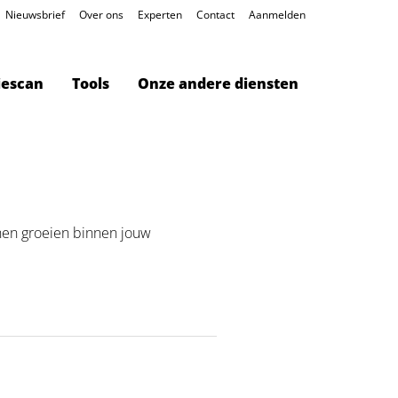
Nieuwsbrief
Over ons
Experten
Contact
Aanmelden
iescan
Tools
Onze andere diensten
nnen groeien binnen jouw