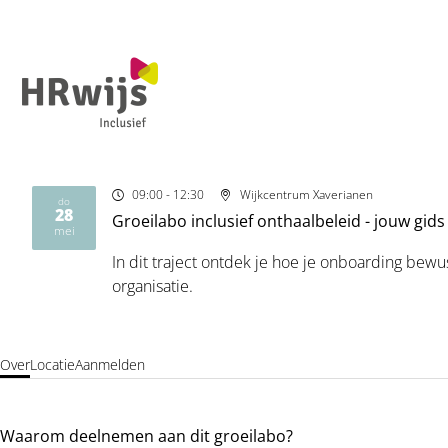
09:00
- 12:30
Wijkcentrum Xaverianen
do
28
Groeilabo inclusief onthaalbeleid - jouw gi
2026
mei
In dit traject ontdek je hoe je onboarding bew
organisatie.
Over
Locatie
Aanmelden
Waarom deelnemen aan dit groeilabo?