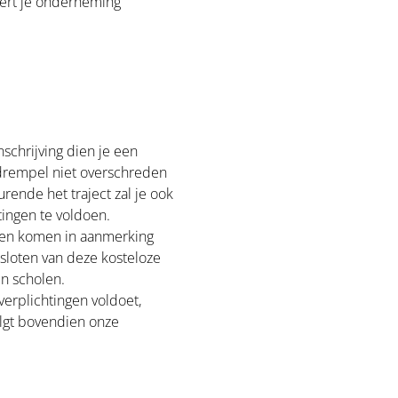
eert je onderneming
 inschrijving dien je een
 drempel niet overschreden
rende het traject zal je ook
ingen te voldoen.
ren komen in aanmerking
sloten van deze kosteloze
n scholen.
verplichtingen voldoet,
olgt bovendien onze