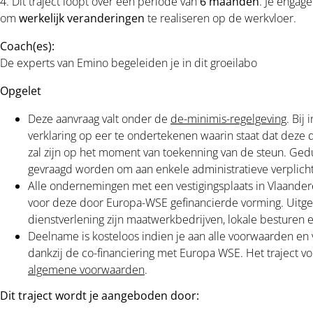
4. Dit traject loopt over een periode van
6 maanden
. Je engag
om
werkelijk veranderingen
te realiseren op de werkvloer.
Coach(es):
De experts van Emino begeleiden je in dit groeilabo
Opgelet
Deze aanvraag valt onder de
de-minimis-regelgeving
. Bij
verklaring op eer te ondertekenen waarin staat dat deze
zal zijn op het moment van toekenning van de steun. Gedu
gevraagd worden om aan enkele administratieve verplicht
Alle ondernemingen met een vestigingsplaats in Vlaande
voor deze door Europa-WSE gefinancierde vorming. Uitge
dienstverlening zijn maatwerkbedrijven,
lokale besturen e
Deelname is kosteloos indien je aan alle voorwaarden en 
dankzij de co-financiering met Europa WSE. Het traject v
algemene voorwaarden
.
Dit traject wordt je aangeboden door: