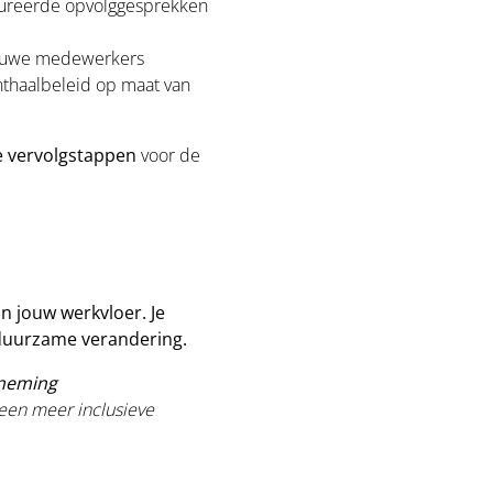
ctureerde opvolggesprekken
nieuwe medewerkers
nthaalbeleid op maat van
de vervolgstappen
voor de
n jouw werkvloer. Je
 duurzame verandering.
rneming
 een meer inclusieve