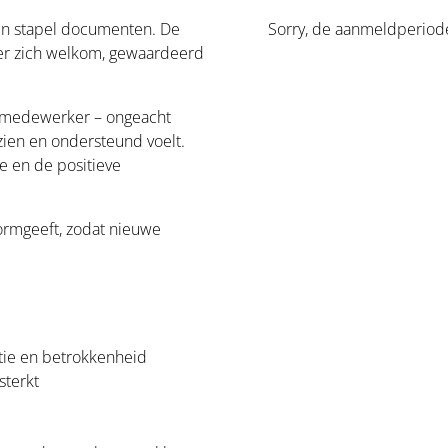
een stapel documenten. De
Sorry, de aanmeldperiode 
er zich welkom, gewaardeerd
we medewerker – ongeacht
ezien en ondersteund voelt.
e en de positieve
vormgeeft, zodat nieuwe
ntie en betrokkenheid
sterkt