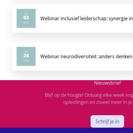
do
03
Webinar inclusief leiderschap: synergie 
2026
sep
do
24
Webinar neurodiversiteit: anders denken
2026
sep
Nieuwsbrief
Blijf op de hoogte! Ontvang elke week insp
opleidingen en zoveel meer in je
Schrijf je in