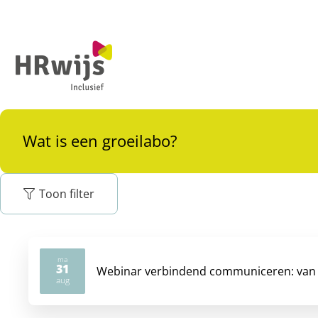
Wat is een groeilabo?
Toon filter
ma
31
Webinar verbindend communiceren: van 
2026
aug