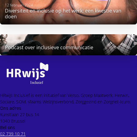
12 februari 2024
Diversiteit en inclusie op het werk: een kwestie van
doen
1 mei 2023
Podcast over inclusieve communicatie
HRwijs Inclusief is een initiatief van Verso, Groep Maatwerk, Herwin,
Sociare, SOM, Vlaams Welzijnsverbond, Zorggezind en Zorgnet-Icuro.
Ons adres
Kunstlaan 27 bus 14
1040 Brussel
Bel ons
02 739 10 71