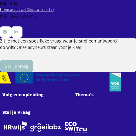
Mail ons
hrwijsinclusief@verso-net.be
KBO: 0461.281.916
Ga
Ga
Zit je met een specifieke vraag waar je snel een antwoord
naar
naar
op wilt?
Onze adviseurs staan voor je klaar!
Facebook
LinkedIn
Stel je vraag
Volg een opleiding
Thema's
Stel je vraag