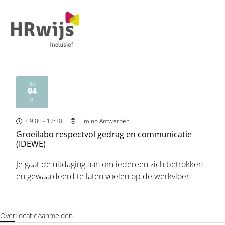
Ope
men
do
04
2026
jun
09:00
- 12:30
Emino Antwerpen
Groeilabo respectvol gedrag en communicatie
(IDEWE)
Je gaat de uitdaging aan om iedereen zich betrokken
en gewaardeerd te laten voelen op de werkvloer.
Over
Locatie
Aanmelden