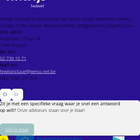
HRwijs Inclusief is een initiatief van Verso, Groep Maatwerk, Herwin,
Sociare, SOM, Vlaams Welzijnsverbond, Zorggezind en Zorgnet-Icuro.
Ons adres
Kunstlaan 27 bus 14
1040 Brussel
Bel ons
02 739 10 71
Mail ons
hrwijsinclusief@verso-net.be
KBO: 0461.281.916
Ga
Ga
Zit je met een specifieke vraag waar je snel een antwoord
naar
naar
op wilt?
Onze adviseurs staan voor je klaar!
Facebook
LinkedIn
Stel je vraag