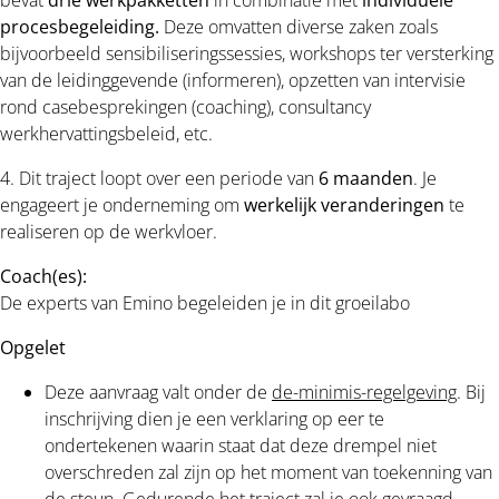
procesbegeleiding.
Deze omvatten diverse zaken zoals
bijvoorbeeld sensibiliseringssessies, workshops ter versterking
van de leidinggevende (informeren), opzetten van intervisie
rond casebesprekingen (coaching), consultancy
werkhervattingsbeleid, etc.
4. Dit traject loopt over een periode van
6 maanden
. Je
engageert je onderneming om
werkelijk veranderingen
te
realiseren op de werkvloer.
Coach(es):
De experts van Emino begeleiden je in dit groeilabo
Opgelet
Deze aanvraag valt onder de
de-minimis-regelgeving
. Bij
inschrijving dien je een verklaring op eer te
ondertekenen waarin staat dat deze drempel niet
overschreden zal zijn op het moment van toekenning van
de steun. Gedurende het traject zal je ook gevraagd