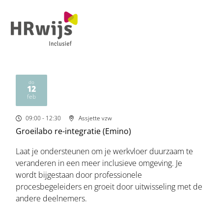
Ope
men
do
12
2026
feb
09:00
- 12:30
Assjette vzw
Groeilabo re-integratie (Emino)
Laat je ondersteunen om je werkvloer duurzaam te
veranderen in een meer inclusieve omgeving. Je
wordt bijgestaan door professionele
procesbegeleiders en groeit door uitwisseling met de
andere deelnemers.