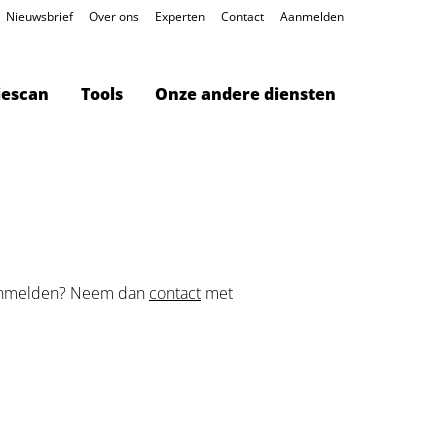
Nieuwsbrief
Over ons
Experten
Contact
Aanmelden
iescan
Tools
Onze andere diensten
anmelden? Neem dan
contact
met