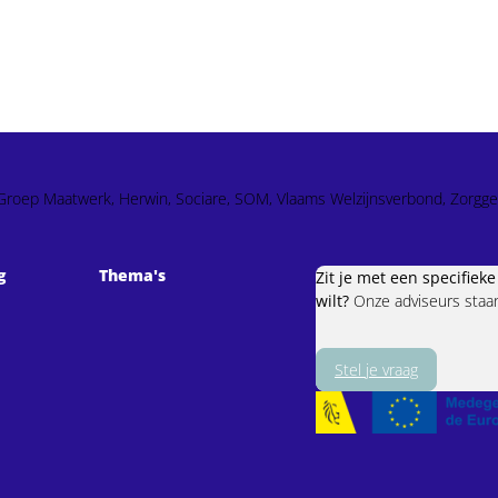
so, Groep Maatwerk, Herwin, Sociare, SOM, Vlaams Welzijnsverbond, Zorgge
g
Thema's
Zit je met een specifiek
wilt?
Onze adviseurs staan 
Stel je vraag