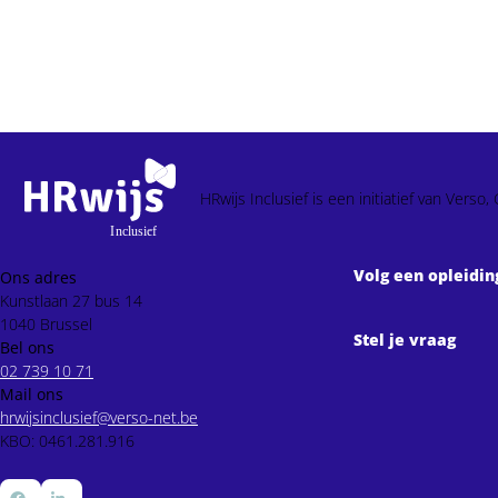
HRwijs Inclusief is een initiatief van Ver
Volg een opleidin
Ons adres
Kunstlaan 27 bus 14
1040 Brussel
Stel je vraag
Bel ons
02 739 10 71
Mail ons
hrwijsinclusief@verso-net.be
KBO: 0461.281.916