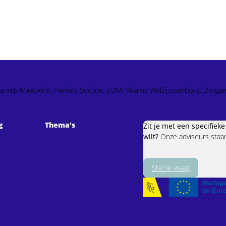
so, Groep Maatwerk, Herwin, Sociare, SOM, Vlaams Welzijnsverbond, Zorgge
g
Thema's
Zit je met een specifiek
wilt?
Onze adviseurs staan 
Stel je vraag