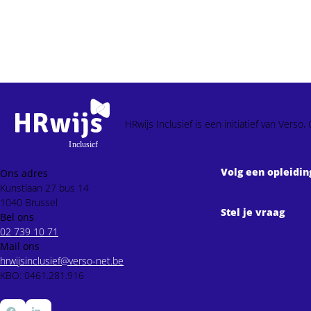
HRwijs Inclusief is een initiatief van Ver
Volg een opleidin
Ons adres
Kunstlaan 27 bus 14
1040 Brussel
Stel je vraag
Bel ons
02 739 10 71
Mail ons
hrwijsinclusief@verso-net.be
KBO: 0461.281.916