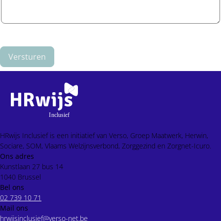
Versturen
HRwijs Inclusief is een initiatief van Verso, Groep Maatwerk, Herwin,
Sociare, SOM, Vlaams Welzijnsverbond, Zorggezind en Zorgnet-Icuro.
Ons adres
Kunstlaan 27 bus 14
1040 Brussel
Bel ons
02 739 10 71
Mail ons
hrwijsinclusief@verso-net.be