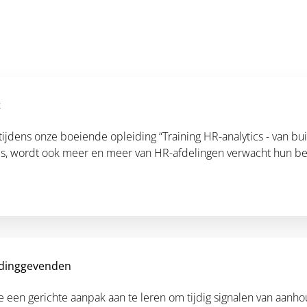
t
jdens onze boeiende opleiding “Training HR-analytics - van buik
n is, wordt ook meer en meer van HR-afdelingen verwacht hun bes
idinggevenden
de een gerichte aanpak aan te leren om tijdig signalen van aanh