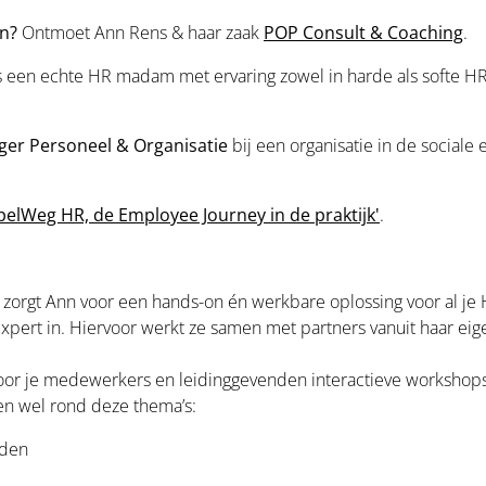
an?
Ontmoet Ann Rens & haar zaak
POP Consult & Coaching
.
is een echte HR madam met ervaring zowel in harde als softe 
er Personeel & Organisatie
bij een organisatie in de social
pelWeg HR, de Employee Journey in de praktijk'
.
t zorgt Ann voor een hands-on én werkbare oplossing voor al je
 expert in. Hiervoor werkt ze samen met partners vanuit haar ei
voor je medewerkers en leidinggevenden interactieve workshop
en wel rond deze thema’s:
nden