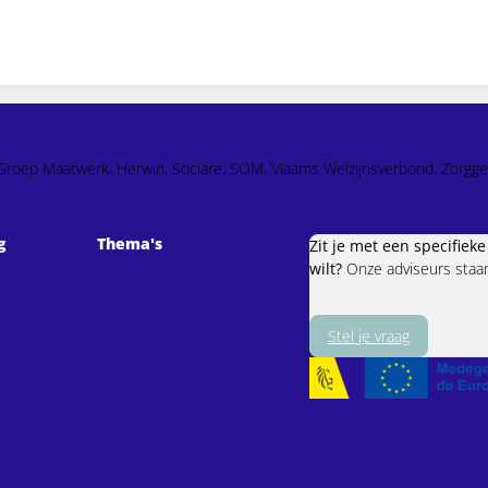
so, Groep Maatwerk, Herwin, Sociare, SOM, Vlaams Welzijnsverbond, Zorgge
g
Thema's
Zit je met een specifiek
wilt?
Onze adviseurs staan 
Stel je vraag