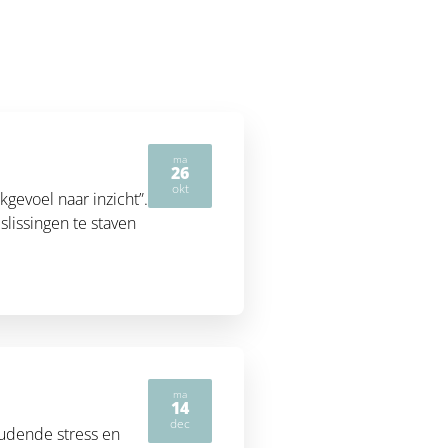
ma
26
2026
okt
gevoel naar inzicht”.
lissingen te staven
ma
14
2026
dec
oudende stress en