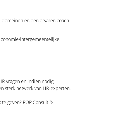
HR domeinen en een ervaren coach
e economie/intergemeentelijke
 HR vragen en indien nodig
gen sterk netwerk van HR-experten.
s te geven? POP Consult &