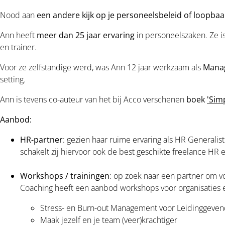
Nood aan
een andere kijk op je personeelsbeleid of loopba
Ann heeft
meer dan 25 jaar ervaring
in personeelszaken. Ze 
en trainer.
Voor ze zelfstandige werd, was Ann 12 jaar werkzaam als
Manag
setting.
Ann is tevens co-auteur van het bij Acco verschenen
boek
'Sim
Aanbod:
HR-partner
: gezien haar ruime ervaring als HR Generalis
schakelt zij hiervoor ook de best geschikte freelance HR
Workshops / trainingen
: op zoek naar een partner om 
Coaching heeft een aanbod workshops voor organisaties 
Stress- en Burn-out Management voor Leidinggeve
Maak jezelf en je team (veer)krachtiger