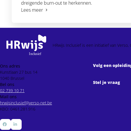
dreigende burn-out te herkennen.
Lees meer
HRwijs Inclusief is een initiatief van Ver
Volg een opleidin
Ons adres
Kunstlaan 27 bus 14
1040 Brussel
Stel je vraag
Bel ons
02 739 10 71
Mail ons
hrwijsinclusief@verso-net.be
KBO: 0461.281.916